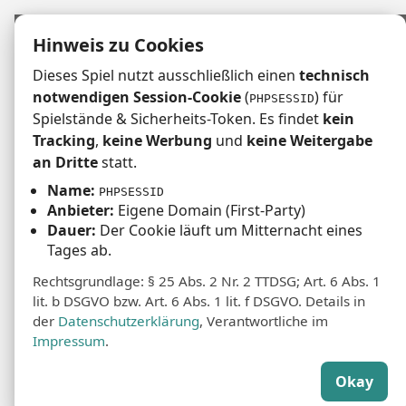
Hinweis zu Cookies
Dieses Spiel nutzt ausschließlich einen
technisch
notwendigen Session-Cookie
(
) für
PHPSESSID
Spielstände & Sicherheits-Token. Es findet
kein
Tracking
,
keine Werbung
und
keine Weitergabe
an Dritte
statt.
Ein Jahreszahlenquiz
Name:
PHPSESSID
Version 1.6 vom 24.04.2026
Anbieter:
Eigene Domain (First-Party)
Dauer:
Der Cookie läuft um Mitternacht eines
Bitte heftet Korrekturen und Anmerkungen an
das
Brett
Tages ab.
oder an: mail [at] robert-schulz.net
Rechtsgrundlage: § 25 Abs. 2 Nr. 2 TTDSG; Art. 6 Abs. 1
lit. b DSGVO bzw. Art. 6 Abs. 1 lit. f DSGVO. Details in
der
Datenschutzerklärung
, Verantwortliche im
News:
Impressum
.
Version 1.6:
Euer Jahreszahlenratespiel
#wannwares feiert bald seinen ersten
Okay
Geburtstag, heftet Eure Featurewünsche an
das neue Brett