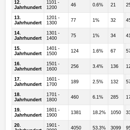
12.
1101 -
46
0.6%
21
2
Jahrhundert
1200
13.
1201 -
77
1%
32
4
Jahrhundert
1300
14.
1301 -
75
1%
34
4
Jahrhundert
1400
15.
1401 -
124
1.6%
67
5
Jahrhundert
1500
16.
1501 -
256
3.4%
136
1
Jahrhundert
1600
17.
1601 -
189
2.5%
132
5
Jahrhundert
1700
18.
1701 -
460
6.1%
285
1
Jahrhundert
1800
19.
1801 -
1381
18.2%
1050
3
Jahrhundert
1900
20.
1901 -
4050
53.3%
3099
9