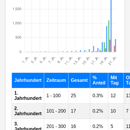
%
Mit
O
Jahrhundert
Zeitraum
Gesamt
Anteil
Tag
T
1.
1 - 100
25
0.3%
12
1
Jahrhundert
2.
101 - 200
17
0.2%
10
7
Jahrhundert
3.
201 - 300
16
0.2%
5
1
Jahrhundert