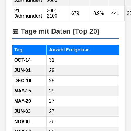
Jahrhundert
2000
21.
2001 -
679
8.9%
441
2
Jahrhundert
2100
📅 Tage mit Daten (Top 20)
Tag
Anzahl Ereignisse
OCT-14
31
JUN-01
29
DEC-16
29
MAY-15
29
MAY-29
27
JUN-03
27
NOV-01
26