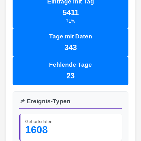
Einträge mit Tag
5411
71%
Tage mit Daten
343
Fehlende Tage
23
📌 Ereignis-Typen
Geburtsdaten
1608